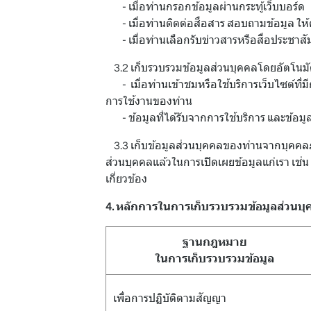
- เมื่อท่านกรอกข้อมูลผ่านกระทู้เว็บบอร์ด
- เมื่อท่านติดต่อสื่อสาร สอบถามข้อมูล ให
- เมื่อท่านเลือกรับข่าวสารหรือสื่อประชาสั
3.2 เก็บรวบรวมข้อมูลส่วนบุคคลโดยอัตโนมั
- เมื่อท่านเข้าชมหรือใช้บริการเว็บไซต์ที่มี
การใช้งานของท่าน
- ข้อมูลที่ได้รับจากการใช้บริการ และข้อมูลท
3.3 เก็บข้อมูลส่วนบุคคลของท่านจากบุคคลภ
ส่วนบุคคลแล้วในการเปิดเผยข้อมูลแก่เรา เช่น
เกี่ยวข้อง
4. หลักการในการเก็บรวบรวมข้อมูลส่วนบุ
ฐานกฎหมาย
ในการเก็บรวบรวมข้อมูล
เพื่อการปฏิบัติตามสัญญา