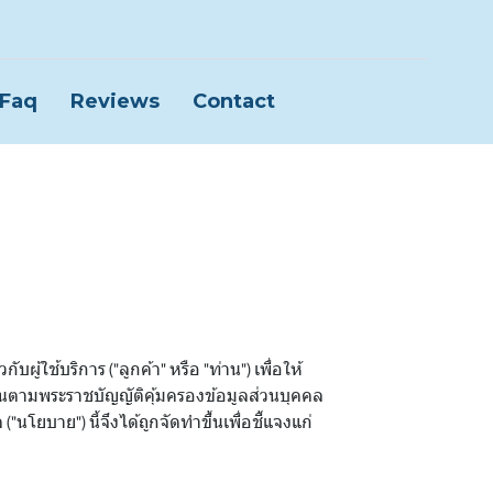
Faq
Reviews
Contact
้ใช้บริการ ("ลูกค้า" หรือ "ท่าน") เพื่อให้
่านตามพระราชบัญญัติคุ้มครองข้อมูลส่วนบุคคล
โยบาย") นี้จึงได้ถูกจัดทำขึ้นเพื่อชี้แจงแก่