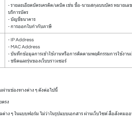
- รายละเอียดบัตรเครดิต/เดบิต เช่น ชื่อ-นามสกุลบนบัตร หมายเลขบั
บริการบัตร
- บัญชีธนาคาร
- การออกใบกำกับภาษี
- IP Address
- MAC Address
- บันทึกข้อมูลการเข้าใช้งานหรือการติดตามพฤติกรรมการใช้งานเ
- ชนิดและรุ่นของเว็บบราวเซอร์
่านช่องทางต่าง ๆ ดังต่อไปนี้
ยตรง
่าง ๆ ในแบบฟอร์ม ไม่ว่าในรูปแบบเอกสาร ผ่านเว็บไซต์ สื่อสังคมอ