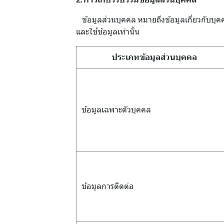
2. การเก็บรวบรวมข้อมูลส่วนบุคคล
ข้อมูลส่วนบุคคล หมายถึงข้อมูลเกี่ยวกับบุคค
และใช้ข้อมูลเท่านั้น
ประเภทข้อมูลส่วนบุคคล
ข้อมูลเฉพาะตัวบุคคล
ข้อมูลการติดต่อ