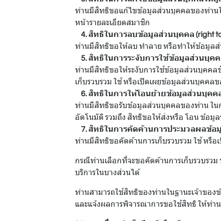
ท่านมีสิทธิขอแก้ไขข้อมูลส่วนบุคคลของท่านให
หน้ารายละเอียดสมาชิก
4. สิทธิในการลบข้อมูลส่วนบุคคล (right t
ท่านมีสิทธิขอให้ลบ ทำลาย หรือทำให้ข้อมูลส่
5. สิทธิในการระงับการใช้ข้อมูลส่วนบุคคล (
ท่านมีสิทธิขอให้ระงับการใช้ข้อมูลส่วนบุคค
เก็บรวบรวม ใช้ หรือเปิดเผยข้อมูลส่วนบุคคล
6. สิทธิในการให้โอนย้ายข้อมูลส่วนบุคคล (r
ท่านมีสิทธิขอรับข้อมูลส่วนบุคคลของท่าน ในกร
อัตโนมัติ รวมถึง สิทธิขอให้ส่งหรือ โอน ข้อมู
7. สิทธิในการคัดค้านการประมวลผลข้อมูลส
ท่านมีสิทธิขอคัดค้านการเก็บรวบรวม ใช้ หรื
กรณีท่านเลือกที่จะขอคัดค้านการเก็บรวบรวม 
บริการในบางส่วนได้
ท่านสามารถใช้สิทธิของท่านในฐานะเจ้าของข
และแจ้งผลการพิจารณาการขอใช้สิทธิ ให้ท่านท