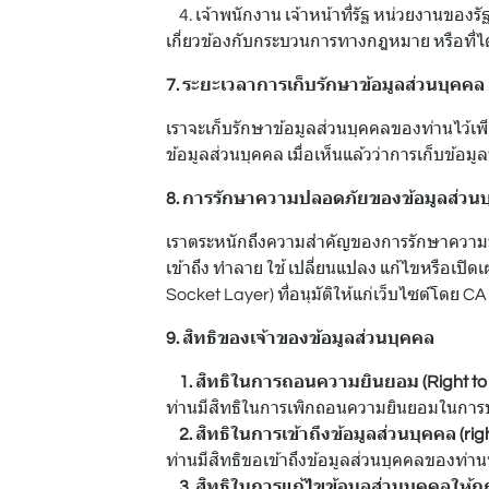
4. เจ้าพนักงาน เจ้าหน้าที่รัฐ หน่วยงานของ
เกี่ยวข้องกับกระบวนการทางกฎหมาย หรือที่ได
7. ระยะเวลาการเก็บรักษาข้อมูลส่วนบุคคล
เราจะเก็บรักษาข้อมูลส่วนบุคคลของท่านไว้เพ
ข้อมูลส่วนบุคคล เมื่อเห็นแล้วว่าการเก็บข้อมูล
8. การรักษาความปลอดภัยของข้อมูลส่วน
เราตระหนักถึงความสำคัญของการรักษาความม
เข้าถึง ทำลาย ใช้ เปลี่ยนแปลง แก้ไขหรือเ
Socket Layer) ที่อนุมัติให้แก่เว็บไซต์โดย CA 
9. สิทธิของเจ้าของข้อมูลส่วนบุคคล
1. สิทธิในการถอนความยินยอม (Right to 
ท่านมีสิทธิในการเพิกถอนความยินยอมในการปร
2. สิทธิในการเข้าถึงข้อมูลส่วนบุคคล (rig
ท่านมีสิทธิขอเข้าถึงข้อมูลส่วนบุคคลของท่า
3. สิทธิในการแก้ไขข้อมูลส่วนบุคคลให้ถูกต้