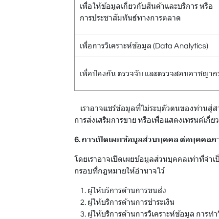
เพื่อให้ข้อมูลเกี่ยวกับสินค้าและบริการ หรือ
การประชาสัมพันธ์ทางการตลาด
เพื่อการวิเคราะห์ข้อมูล (Data Analytics)
เพื่อป้องกัน ตรวจจับ และตรวจสอบอาชญาก
เราอาจแชร์ข้อมูลที่ไม่ระบุตัวตนของท่านสู่
การส่งเสริมการขาย หรือเพื่อแสดงเทรนด์เกี่ย
6. การเปิดเผยข้อมูลส่วนบุคคล ต่อบุคคล
โดยเราอาจเปิดเผยข้อมูลส่วนบุคคลเท่าที่จำ
กรอบที่กฎหมายให้อำนาจไว้
1. ผู้ให้บริการด้านการขนส่ง
2. ผู้ให้บริการด้านการชำระเงิน
3. ผู้ให้บริการด้านการวิเคราะห์ข้อมูล การท