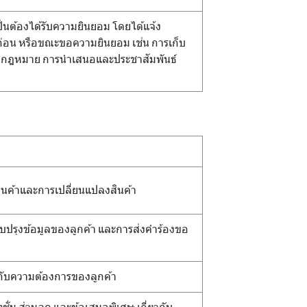
เป็นต้องได้รับความยินยอม โดยได้แจ้ง
ลก่อน หรือขณะขอความยินยอม เช่น การเก็บ
ตามกฎหมาย การนำเสนอและประชาสัมพันธ์
สินค้าและการเปลี่ยนแปลงสินค้า
รับปรุงข้อมูลของลูกค้า และการส่งคำร้องขอ
สมกับความต้องการของลูกค้า