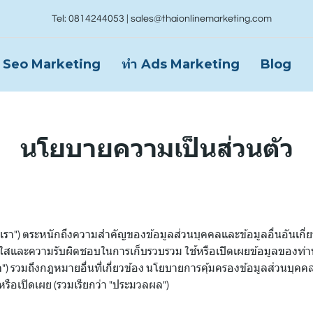
Tel:
0814244053
|
sales@thaionlinemarketing.com
 Seo Marketing
ทำ Ads Marketing
Blog
นโยบายความเป็นส่วนตัว
า") ตระหนักถึงความสำคัญของข้อมูลส่วนบุคคลและข้อมูลอื่นอันเกี่ยวกับผู
ปร่งใสและความรับผิดชอบในการเก็บรวบรวม ใช้หรือเปิดเผยข้อมูลของท
รวมถึงกฎหมายอื่นที่เกี่ยวข้อง นโยบายการคุ้มครองข้อมูลส่วนบุคคล ("น
หรือเปิดเผย (รวมเรียกว่า "ประมวลผล")